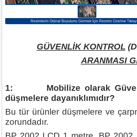
Resimlerin Orjinal Boyutunu Görmek İçin Resmin Üzerine Tıklay
GÜVENLİK KONTROL
(D
ARANMASI G
1: Mobilize olarak Güvenlik
düşmelere dayanıklımıdır?
Bu tür ürünler düşmelere ve çarp
zorundadır.
BP 2002 LCD 1 metre, BP 2002 B