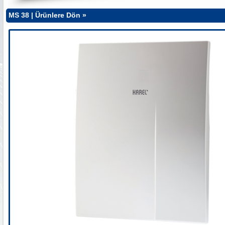
MS 38 |
Ürünlere Dön »